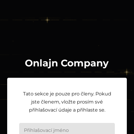
Onlajn Company
Tato sekce je pouze pro členy. Pokud
jste členem, vložte prosím své
přihlašovací údaje a přihlaste se.