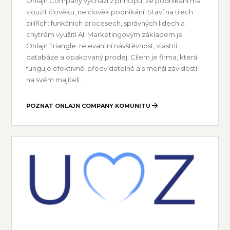
Onlajn Company vychází z principu, že podnikání má
sloužit člověku, ne člověk podnikání. Staví na třech
pilířích: funkčních procesech, správných lidech a
chytrém využití AI. Marketingovým základem je
Onlajn Triangle: relevantní návštěvnost, vlastní
databáze a opakovaný prodej. Cílem je firma, která
funguje efektivně, předvídatelně a s menší závislostí
na svém majiteli.
POZNAT ONLAJN COMPANY KOMUNITU