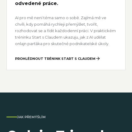
odvedené práce.
AI pro mě není téma samo o sobě. Zajímá mě ve
chvíli, kdy pomáhá rychleji přemýšlet, tvořit,
rozhodovat se a řídit každodenní práci. V praktickém
tréninku Start s Claudem ukazuju, jak z AI udělat
onlajn parťáka pro skutečné podnikatelské úkoly.
PROHLÉDNOUT TRÉNINK START S CLAUDEM
JAK PŘEMÝŠLÍM