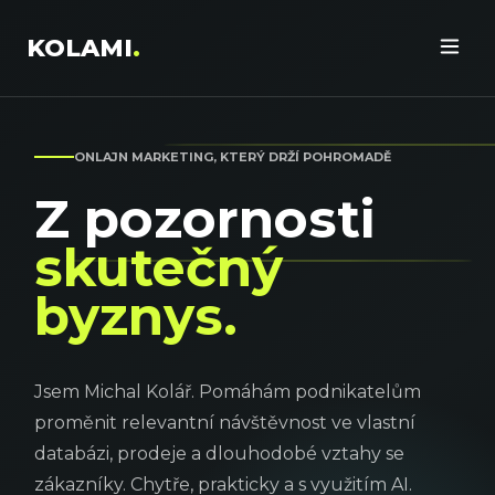
KOLAMI
.
ONLAJN MARKETING, KTERÝ DRŽÍ POHROMADĚ
Z pozornosti
skutečný
byznys.
Jsem Michal Kolář. Pomáhám podnikatelům
proměnit relevantní návštěvnost ve vlastní
databázi, prodeje a dlouhodobé vztahy se
zákazníky. Chytře, prakticky a s využitím AI.