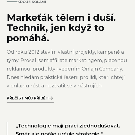
KDO JE KOLAMI
Markeťák tělem i duší.
Technik, jen když to
pomáhá.
Od roku 2012 stavím vlastní projekty, kampaně a
týmy. Prošel jsem affiliate marketingem, placenou
reklamou, produkty i vedením Onlajn Company.
Dnes hledám praktická řešení pro lidi, kteří chtějí
v onlajnu růst a neztratit se v nástrojích.
PŘEČÍST MŮJ PŘÍBĚH
„Technologie mají práci zjednodušovat.
Směr ale pořád určuje strategie.“