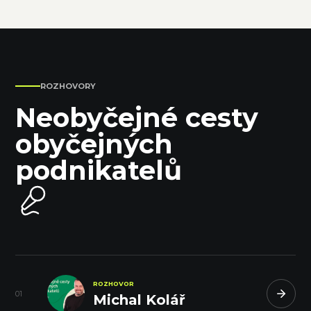
ROZHOVORY
Neobyčejné cesty
obyčejných
podnikatelů
ROZHOVOR
0
1
Michal Kolář