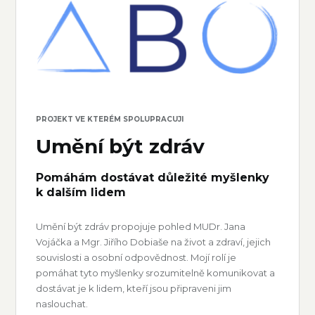
PROJEKT VE KTERÉM SPOLUPRACUJI
Umění být zdráv
Pomáhám dostávat důležité myšlenky
k dalším lidem
Umění být zdráv propojuje pohled MUDr. Jana
Vojáčka a Mgr. Jiřího Dobiaše na život a zdraví, jejich
souvislosti a osobní odpovědnost. Mojí rolí je
pomáhat tyto myšlenky srozumitelně komunikovat a
dostávat je k lidem, kteří jsou připraveni jim
naslouchat.