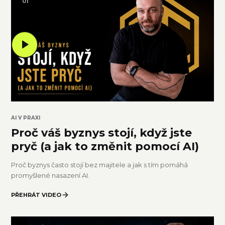
0
1
AI V PRAXI
Proč váš byznys stojí, když jste
pryč (a jak to změnit pomocí AI)
Proč byznys často stojí bez majitele a jak s tím pomáhá
promyšlené nasazení AI.
PŘEHRÁT VIDEO