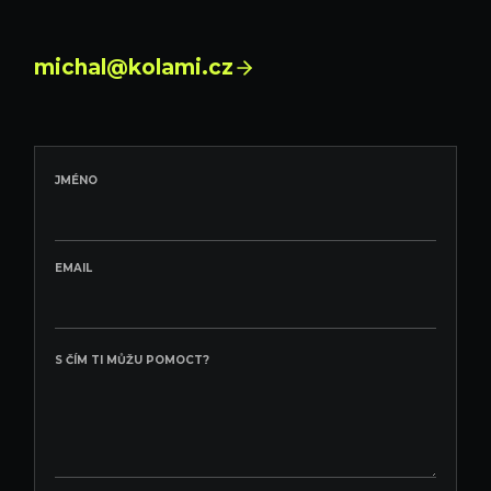
michal@kolami.cz
JMÉNO
EMAIL
S ČÍM TI MŮŽU POMOCT?