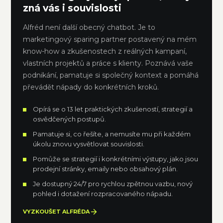
zná vás i souvislosti
Alfréd není další obecný chatbot. Je to
marketingový sparing partner postavený na mém
know-how a zkušenostech z reálných kampaní,
vlastních projektů a práce s klienty. Poznává vaše
podnikání, pamatuje si společný kontext a pomáhá
převádět nápady do konkrétních kroků.
Opírá se o 13 let praktických zkušeností, strategií a
osvědčených postupů.
Pamatuje si, co řešíte, a nemusíte mu při každém
úkolu znovu vysvětlovat souvislosti.
Pomůže se strategií i konkrétními výstupy, jako jsou
prodejní stránky, emaily nebo obsahový plán.
Je dostupný 24/7 pro rychlou zpětnou vazbu, nový
pohled i dotažení rozpracovaného nápadu.
VYZKOUŠET ALFRÉDA